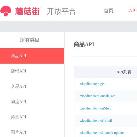
开放平台
首页
API
所有类目
商品API
商品API
店铺API
API列表
xiaodian.item.get
交易API
xiaodian.item.onsale.get
物流API
xiaodian.item.onShelf
类目API
xiaodian.item.offShelf
图片API
xiaodian.item.skustock.update