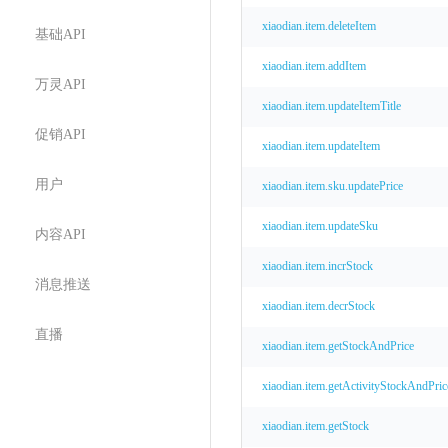
xiaodian.item.deleteItem
基础API
xiaodian.item.addItem
万灵API
xiaodian.item.updateItemTitle
促销API
xiaodian.item.updateItem
用户
xiaodian.item.sku.updatePrice
xiaodian.item.updateSku
内容API
xiaodian.item.incrStock
消息推送
xiaodian.item.decrStock
直播
xiaodian.item.getStockAndPrice
xiaodian.item.getActivityStockAndPri
xiaodian.item.getStock