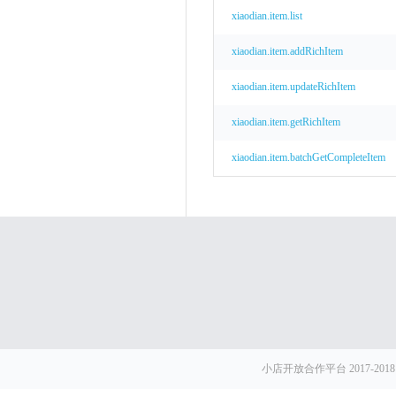
xiaodian.item.list
xiaodian.item.addRichItem
xiaodian.item.updateRichItem
xiaodian.item.getRichItem
xiaodian.item.batchGetCompleteItem
小店开放合作平台 2017-2018